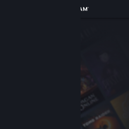
Увійти
Крамниця
Спільнота
Інформація
Підтримка
Змінити мову
Завантажити мобільний застосунок Steam
Переглянути повну версію