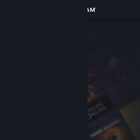
Увійти
Крамниця
Спільнота
Інформація
Підтримка
Змінити мову
Завантажити мобільний застосунок Steam
Переглянути повну версію