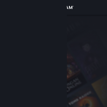
Увійти
Крамниця
Спільнота
Інформація
Підтримка
Змінити мову
Завантажити мобільний застосунок Steam
Переглянути повну версію