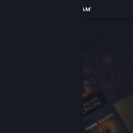
Увійти
Крамниця
Спільнота
Інформація
Підтримка
Змінити мову
Завантажити мобільний застосунок Steam
Переглянути повну версію