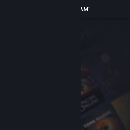
Увійти
Крамниця
Спільнота
Інформація
Підтримка
Змінити мову
Завантажити мобільний застосунок Steam
Переглянути повну версію