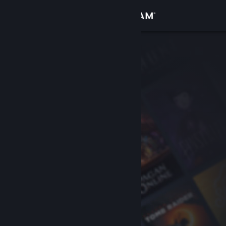
Увійти
Крамниця
Спільнота
Інформація
Підтримка
Змінити мову
Завантажити мобільний застосунок Steam
Переглянути повну версію