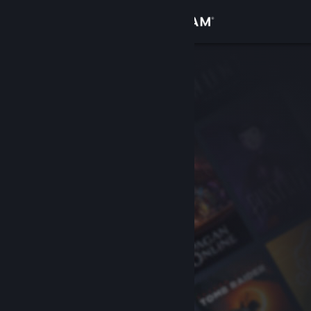
Увійти
Крамниця
Спільнота
Інформація
Підтримка
Змінити мову
Завантажити мобільний застосунок Steam
Переглянути повну версію