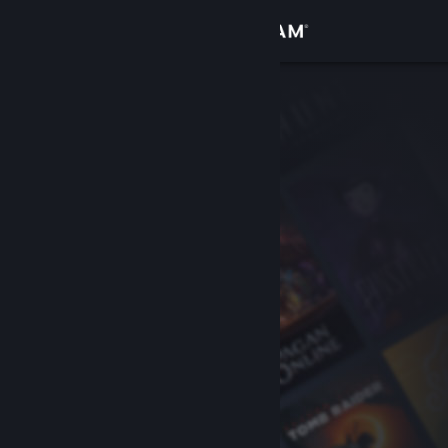
Увійти
Крамниця
Спільнота
Інформація
Підтримка
Змінити мову
Завантажити мобільний застосунок Steam
Переглянути повну версію