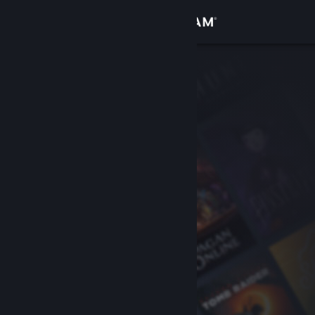
Увійти
Крамниця
Спільнота
Інформація
Підтримка
Змінити мову
Завантажити мобільний застосунок Steam
Переглянути повну версію