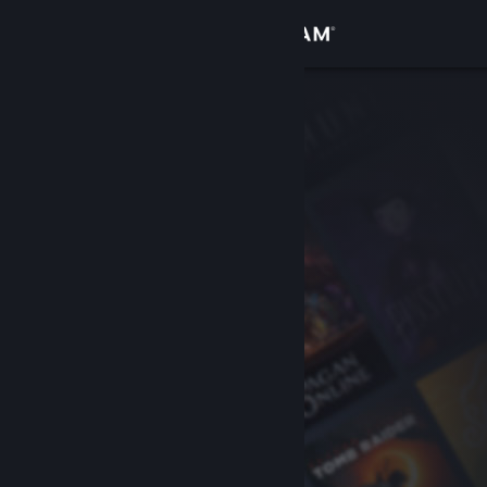
Увійти
Крамниця
Спільнота
Інформація
Підтримка
Змінити мову
Завантажити мобільний застосунок Steam
Переглянути повну версію