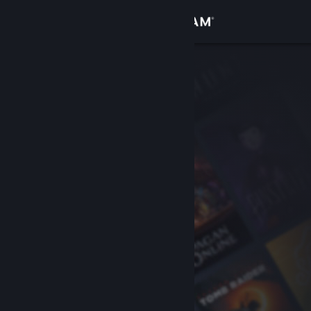
Увійти
Крамниця
Спільнота
Інформація
Підтримка
Змінити мову
Завантажити мобільний застосунок Steam
Переглянути повну версію