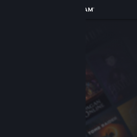
Увійти
Крамниця
Спільнота
Інформація
Підтримка
Змінити мову
Завантажити мобільний застосунок Steam
Переглянути повну версію