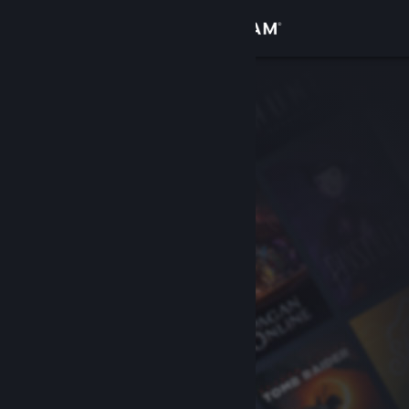
Увійти
Крамниця
Спільнота
Інформація
Підтримка
Змінити мову
Завантажити мобільний застосунок Steam
Переглянути повну версію