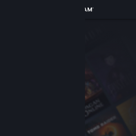
Увійти
Крамниця
Спільнота
Інформація
Підтримка
Змінити мову
Завантажити мобільний застосунок Steam
Переглянути повну версію