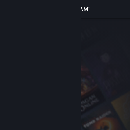
Увійти
Крамниця
Спільнота
Інформація
Підтримка
Змінити мову
Завантажити мобільний застосунок Steam
Переглянути повну версію