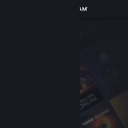
Увійти
Крамниця
Спільнота
Інформація
Підтримка
Змінити мову
Завантажити мобільний застосунок Steam
Переглянути повну версію