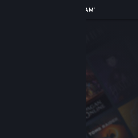
Увійти
Крамниця
Спільнота
Інформація
Підтримка
Змінити мову
Завантажити мобільний застосунок Steam
Переглянути повну версію