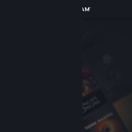
Увійти
Крамниця
Спільнота
Інформація
Підтримка
Змінити мову
Завантажити мобільний застосунок Steam
Переглянути повну версію