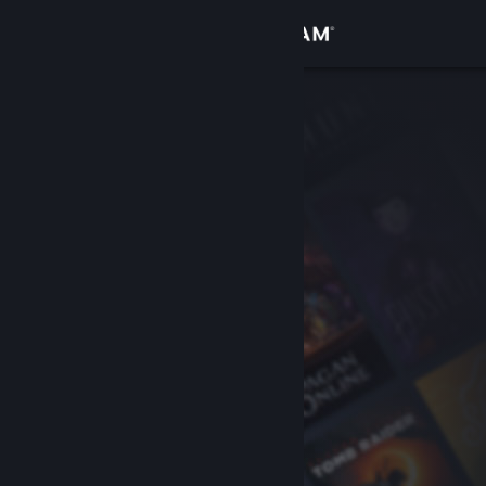
Увійти
Крамниця
Спільнота
Інформація
Підтримка
Змінити мову
Завантажити мобільний застосунок Steam
Переглянути повну версію