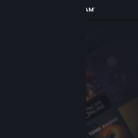
Увійти
Крамниця
Спільнота
Інформація
Підтримка
Змінити мову
Завантажити мобільний застосунок Steam
Переглянути повну версію