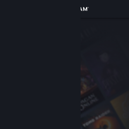
Увійти
Крамниця
Спільнота
Інформація
Підтримка
Змінити мову
Завантажити мобільний застосунок Steam
Переглянути повну версію