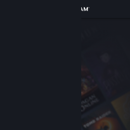
Увійти
Крамниця
Спільнота
Інформація
Підтримка
Змінити мову
Завантажити мобільний застосунок Steam
Переглянути повну версію