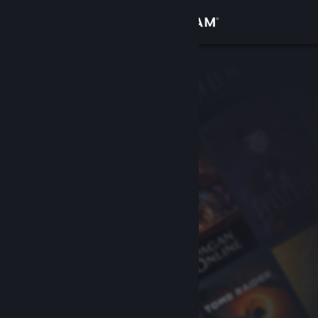
Увійти
Крамниця
Спільнота
Інформація
Підтримка
Змінити мову
Завантажити мобільний застосунок Steam
Переглянути повну версію