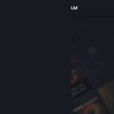
Увійти
Крамниця
Спільнота
Інформація
Підтримка
Змінити мову
Завантажити мобільний застосунок Steam
Переглянути повну версію