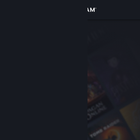
Увійти
Крамниця
Спільнота
Інформація
Підтримка
Змінити мову
Завантажити мобільний застосунок Steam
Переглянути повну версію