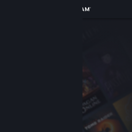
Увійти
Крамниця
Спільнота
Інформація
Підтримка
Змінити мову
Завантажити мобільний застосунок Steam
Переглянути повну версію