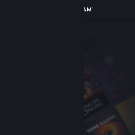
Увійти
Крамниця
Спільнота
Інформація
Підтримка
Змінити мову
Завантажити мобільний застосунок Steam
Переглянути повну версію