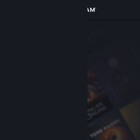
Увійти
Крамниця
Спільнота
Інформація
Підтримка
Змінити мову
Завантажити мобільний застосунок Steam
Переглянути повну версію