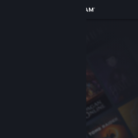
Увійти
Крамниця
Спільнота
Інформація
Підтримка
Змінити мову
Завантажити мобільний застосунок Steam
Переглянути повну версію