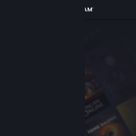
Увійти
Крамниця
Спільнота
Інформація
Підтримка
Змінити мову
Завантажити мобільний застосунок Steam
Переглянути повну версію