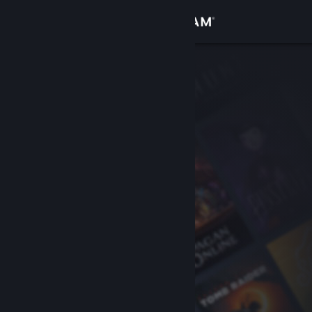
Увійти
Крамниця
Спільнота
Інформація
Підтримка
Змінити мову
Завантажити мобільний застосунок Steam
Переглянути повну версію