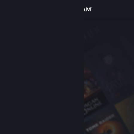
Увійти
Крамниця
Спільнота
Інформація
Підтримка
Змінити мову
Завантажити мобільний застосунок Steam
Переглянути повну версію