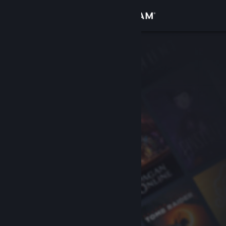
Увійти
Крамниця
Спільнота
Інформація
Підтримка
Змінити мову
Завантажити мобільний застосунок Steam
Переглянути повну версію