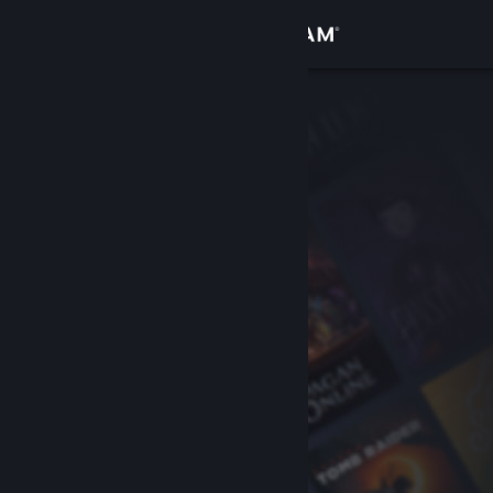
Увійти
Крамниця
Спільнота
Інформація
Підтримка
Змінити мову
Завантажити мобільний застосунок Steam
Переглянути повну версію