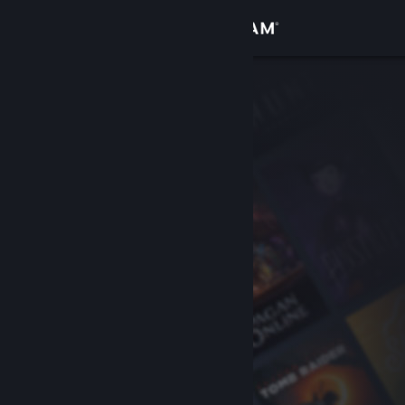
Увійти
Крамниця
Спільнота
Інформація
Підтримка
Змінити мову
Завантажити мобільний застосунок Steam
Переглянути повну версію