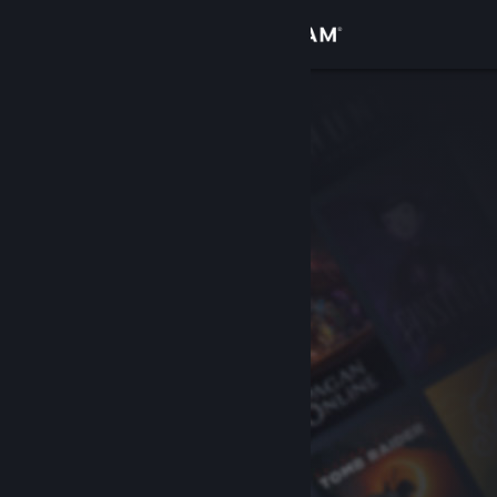
Увійти
Крамниця
Спільнота
Інформація
Підтримка
Змінити мову
Завантажити мобільний застосунок Steam
Переглянути повну версію