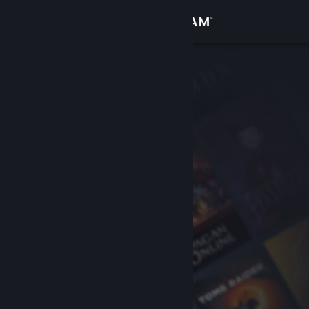
Увійти
Крамниця
Спільнота
Інформація
Підтримка
Змінити мову
Завантажити мобільний застосунок Steam
Переглянути повну версію