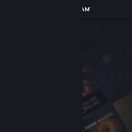
Увійти
Крамниця
Спільнота
Інформація
Підтримка
Змінити мову
Завантажити мобільний застосунок Steam
Переглянути повну версію