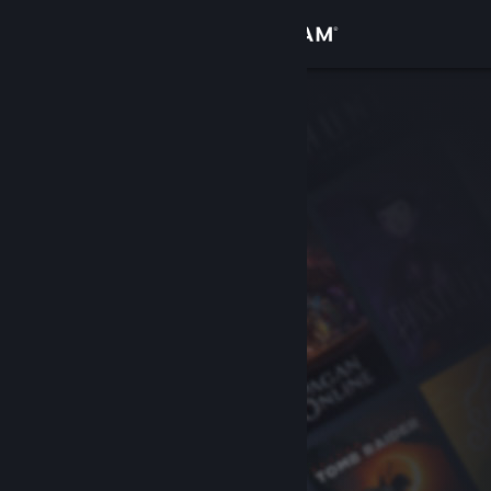
Увійти
Крамниця
Спільнота
Інформація
Підтримка
Змінити мову
Завантажити мобільний застосунок Steam
Переглянути повну версію