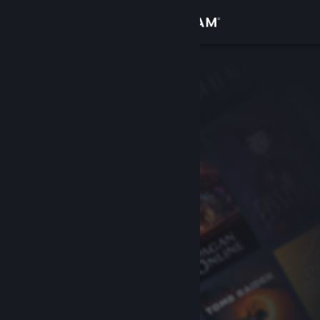
Увійти
Крамниця
Спільнота
Інформація
Підтримка
Змінити мову
Завантажити мобільний застосунок Steam
Переглянути повну версію