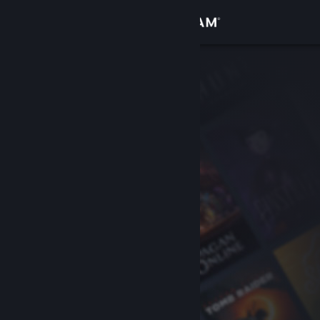
Увійти
Крамниця
Спільнота
Інформація
Підтримка
Змінити мову
Завантажити мобільний застосунок Steam
Переглянути повну версію