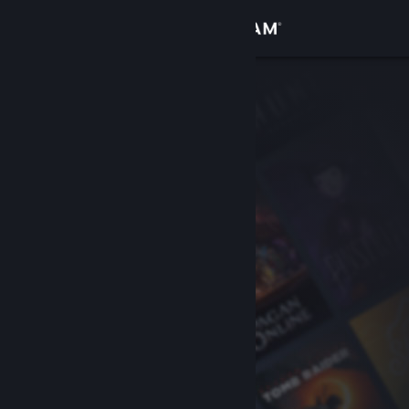
Увійти
Крамниця
Спільнота
Інформація
Підтримка
Змінити мову
Завантажити мобільний застосунок Steam
Переглянути повну версію