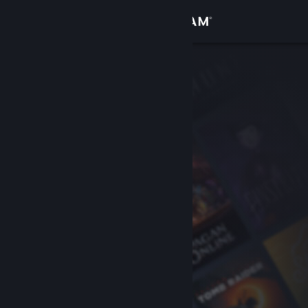
Увійти
Крамниця
Спільнота
Інформація
Підтримка
Змінити мову
Завантажити мобільний застосунок Steam
Переглянути повну версію