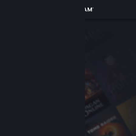
Увійти
Крамниця
Спільнота
Інформація
Підтримка
Змінити мову
Завантажити мобільний застосунок Steam
Переглянути повну версію