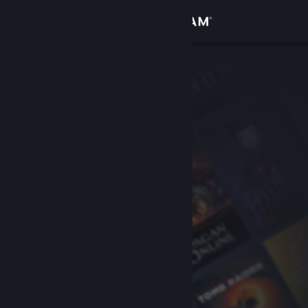
Увійти
Крамниця
Спільнота
Інформація
Підтримка
Змінити мову
Завантажити мобільний застосунок Steam
Переглянути повну версію