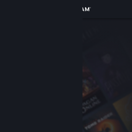
Увійти
Крамниця
Спільнота
Інформація
Підтримка
Змінити мову
Завантажити мобільний застосунок Steam
Переглянути повну версію