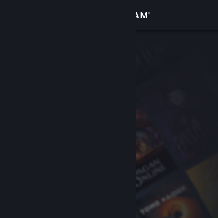
Увійти
Крамниця
Спільнота
Інформація
Підтримка
Змінити мову
Завантажити мобільний застосунок Steam
Переглянути повну версію