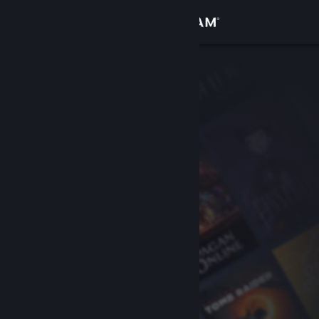
Увійти
Крамниця
Спільнота
Інформація
Підтримка
Змінити мову
Завантажити мобільний застосунок Steam
Переглянути повну версію