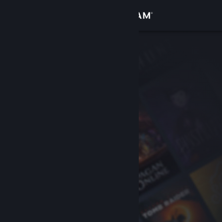
Увійти
Крамниця
Спільнота
Інформація
Підтримка
Змінити мову
Завантажити мобільний застосунок Steam
Переглянути повну версію