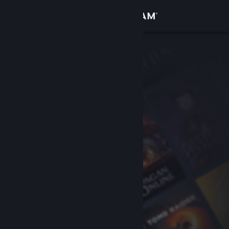
Увійти
Крамниця
Спільнота
Інформація
Підтримка
Змінити мову
Завантажити мобільний застосунок Steam
Переглянути повну версію